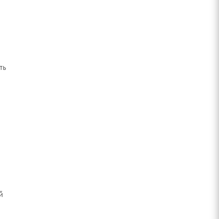
ы
ть
й