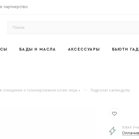
е партнерство
ОСЫ
БАДЫ И МАСЛА
АКСЕССУАРЫ
БЬЮТИ ГА
я очищения и тонизирования кожи лица
—
Гидролат календулы
ТОВАР УЧ
Оплачив