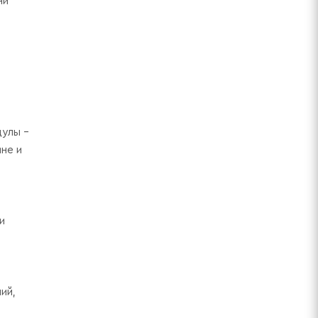
ни
дулы –
не и
и
ий,