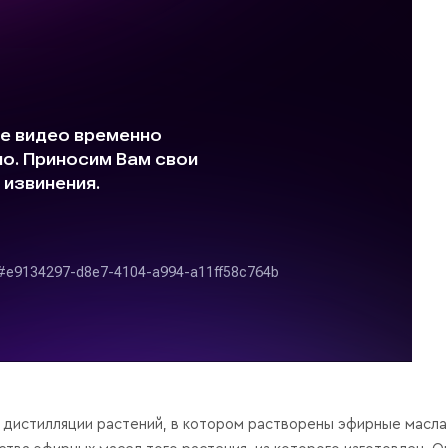
е дистилляции растений, в котором растворены эфирные масла