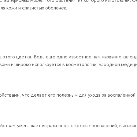
тва эфирных масел того растения, из которого изготовлен. О
ля кожи и слизистых оболочек.
з этого цветка. Ведь еще одно известное нам название кален
вами и широко используется в косметологии, народной медици
твами, что делает его полезным для ухода за воспаленной 
йствам уменьшает выраженность кожных воспалений, высыпан