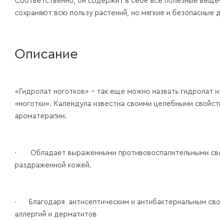
Соответственно, он содержит в себе все полезные вещес
сохраняют всю пользу растений, но мягкие и безопасные д
Описание
«Гидролат ноготков» – так еще можно назвать гидролат и
«ноготки». Календула известна своими целебными свойст
ароматерапии.
· Обладает выраженными противовоспалительными свойс
раздраженной кожей.
· Благодаря антисептическим и антибактериальным сво
аллергий и дерматитов