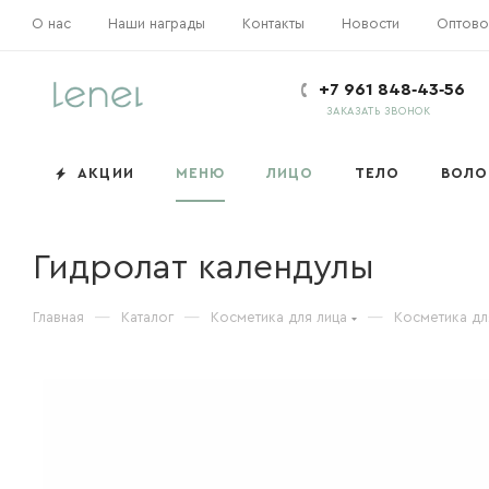
О нас
Наши награды
Контакты
Новости
Оптово
+7 961 848‑43‑56
ЗАКАЗАТЬ ЗВОНОК
АКЦИИ
МЕНЮ
ЛИЦО
ТЕЛО
ВОЛ
Гидролат календулы
Главная
—
Каталог
—
Косметика для лица
—
Косметика дл