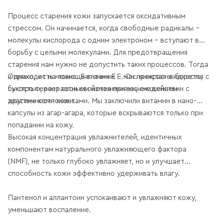
Процесс старения кожи запускается оксидативным
стрессом. Он начинается, когда свободные радикалы –
молекулы кислорода с одним электроном – вступают в
борьбу с целыми молекулами. Для предотвращения
старения нам нужно не допустить таких процессов. Тогда
Однако, есть нюанс. Витамин Е – маслянистая жидкость,
и приходит на помощь витамин Е. Он прекрасно борется с
быстро теряет свои свойства при взаимодействии с
сухостью, возрастными изменениями, снижением
другими компонентами. Мы заключили витамин в нано-
эластичности кожи.
капсулы из агар-агара, которые вскрываются только при
попадании на кожу.
Высокая концентрация увлажнителей, идентичных
компонентам натурального увлажняющего фактора
(NMF), не только глубоко увлажняет, но и улучшает
способность кожи эффективно удерживать влагу.
Пантенол и аллантоин успокаивают и увлажняют кожу,
уменьшают воспаление.