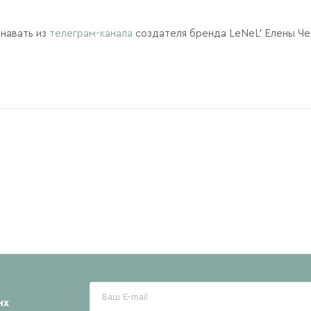
навать из
телеграм-канала
создателя бренда LeNeL' Елены Че
их