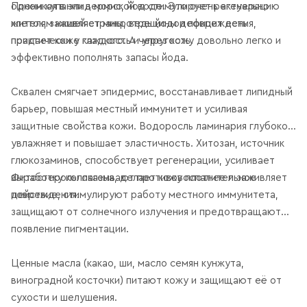
Проникая в эпидермис, йод стимулирует регенерацию
одном купании в морской воде. Это очень актуально
клеток, заживляет микротрещины и повреждения,
жителям нашей страны, ведь йододефицит есть
придает коже гладкость и упругость.
практически у каждого. А через кожу довольно легко и
эффективно пополнять запасы йода.
Сквален смягчает эпидермис, восстанавливает липидный
барьер, повышая местный иммунитет и усиливая
защитные свойства кожи. Водоросль ламинария глубоко
увлажняет и повышает эластичность. Хитозан, источник
глюкозаминов, способствует регенерации, усиливает
Фитостеролы оказывают противовоспалительное
выработку коллагена, делает кожу плотнее и заживляет
действие, стимулируют работу местного иммунитета,
повреждения.
защищают от солнечного излучения и предотвращают
появление пигментации.
Ценные масла (какао, ши, масло семян кунжута,
виноградной косточки) питают кожу и защищают её от
сухости и шелушения.