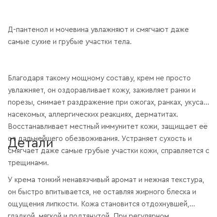
Д-пантенол и мочевина увлажняют и смягчают даже
самые сухие и грубые участки тела.
Благодаря такому мощному составу, крем не просто
увлажняет, он оздоравливает кожу, заживляет ранки и
порезы, снимает раздражение при ожогах, ранках, укусах
насекомых, аллергических реакциях, дерматитах.
Восстанавливает местный иммунитет кожи, защищает её
от дальнейшего обезвоживания. Устраняет сухость и
Детали
смягчает даже самые грубые участки кожи, справляется с
трещинами.
У крема тонкий ненавязчивый аромат и нежная текстура,
он быстро впитывается, не оставляя жирного блеска и
ощущения липкости. Кожа становится отдохнувшей,
гладкой, мягкой и подтянутой. При регулярном